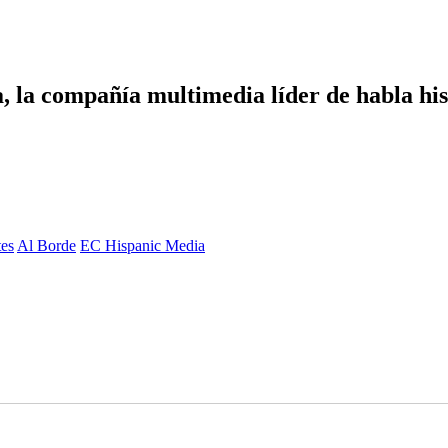
 la compañía multimedia líder de habla hisp
es
Al Borde
EC Hispanic Media