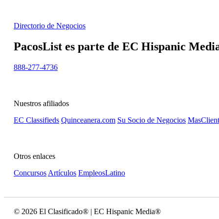
Directorio de Negocios
PacosList es parte de EC Hispanic Media,
888-277-4736
Nuestros afiliados
EC Classifieds
Quinceanera.com
Su Socio de Negocios
MasClient
Otros enlaces
Concursos
Artículos
EmpleosLatino
© 2026 El Clasificado® | EC Hispanic Media®