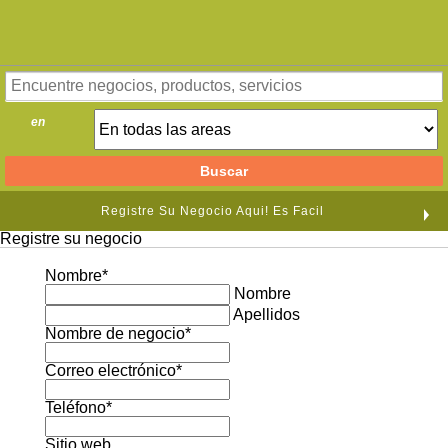
en
Registre Su Negocio Aqui! Es Facil
Registre su negocio
Nombre
*
Nombre
Apellidos
Nombre de negocio
*
Correo electrónico
*
Teléfono
*
Sitio web