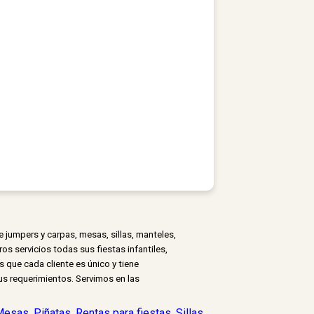
 jumpers y carpas, mesas, sillas, manteles,
 servicios todas sus fiestas infantiles,
 que cada cliente es único y tiene
s requerimientos. Servimos en las
Mesas
,
Piñatas
,
Rentas para fiestas
,
Sillas