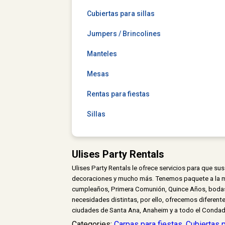
Cubiertas para sillas
Jumpers / Brincolines
Manteles
Mesas
Rentas para fiestas
Sillas
Ulises Party Rentals
Ulises Party Rentals le ofrece servicios para que su
decoraciones y mucho más. Tenemos paquete a la medi
cumpleaños, Primera Comunión, Quince Años, bodas, b
necesidades distintas, por ello, ofrecemos diferen
ciudades de Santa Ana, Anaheim y a todo el Conda
Categories:
Carpas para fiestas
,
Cubiertas p