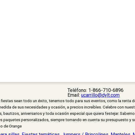
Teléfono:
1-866-710-6896
Email:
ucarrillo@dylt.com
s fiestas sean todo un éxito, tenemos todo para sus eventos, como la renta de
da de sus necesidades y ocasión, a precios increíbles. Celebre con nuestros
autizos, aniversarios y toda ocasión especial que quiera festejar. Sabemos
tes paquetes personalizados, siempre tomando en cuenta su presupuesto y su
do de Orange
ara sillas
,
Fiestas temáticas
,
Jumpers / Brincolines
,
Manteles
,