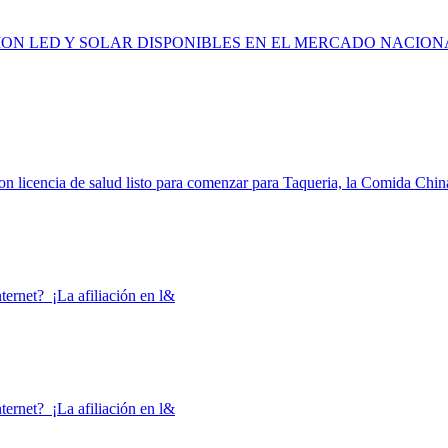
ION LED Y SOLAR DISPONIBLES EN EL MERCADO NACION
n licencia de salud listo para comenzar para Taqueria, la Comida Chin
nternet? ¡La afiliación en l&
nternet? ¡La afiliación en l&