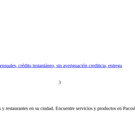
nsuales, crédito instantáneo, sin averiguación crediticia, entrega
t
«
...
2
3
4
5
...
»
os y restaurantes en su ciudad. Encuentre servicios y productos en Pacos