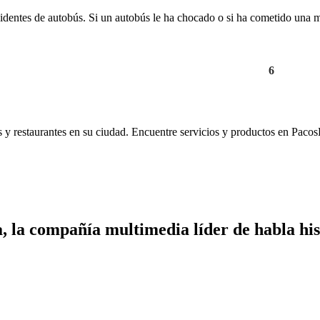
cidentes de autobús. Si un autobús le ha chocado o si ha cometido una 
«
First
«
...
3
4
5
6
os y restaurantes en su ciudad. Encuentre servicios y productos en Pacos
 la compañía multimedia líder de habla hisp