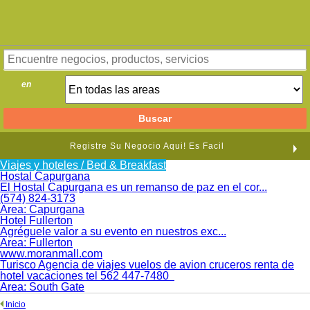
en
Registre Su Negocio Aqui! Es Facil
Viajes y hoteles / Bed & Breakfast
Hostal Capurgana
El Hostal Capurgana es un remanso de paz en el cor...
(574) 824-3173
Area:
Capurgana
Hotel Fullerton
Agréguele valor a su evento en nuestros exc...
Area:
Fullerton
www.moranmall.com
Turisco Agencia de viajes vuelos de avion cruceros renta de
hotel vacaciones tel 562 447-7480
Area:
South Gate
Inicio