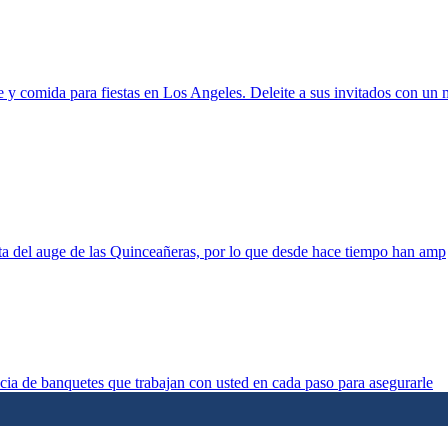
y comida para fiestas en Los Angeles. Deleite a sus invitados con un
nta del auge de las Quinceañeras, por lo que desde hace tiempo han amp
cia de banquetes que trabajan con usted en cada paso para asegurarle