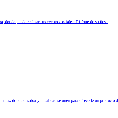
, donde puede realizar sus eventos sociales. Disfrute de su fiesta,
males, donde el sabor y la calidad se unen para ofrecerle un producto d