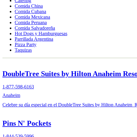
Catering
Comida China
Comida Cubana
Comida Mexicana
Comida Peruana
Comida Salvadoreña
Hot Dogs y Hamburguesas
Parrillada Argentina
Pizza Party
Taquizas
DoubleTree Suites by Hilton Anaheim Reso
1-877-598-6163
Anaheim
Celebre su día especial en el DoubleTree Suites by Hilton Anaheim Re
Pins N' Pockets
1-844-539-5996