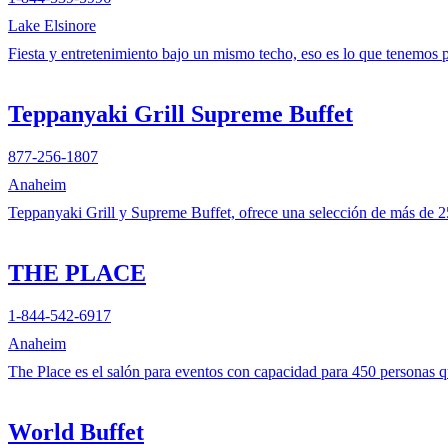
Lake Elsinore
Fiesta y entretenimiento bajo un mismo techo, eso es lo que tenemos p
Teppanyaki Grill Supreme Buffet
877-256-1807
Anaheim
Teppanyaki Grill y Supreme Buffet, ofrece una selección de más de 250
THE PLACE
1-844-542-6917
Anaheim
The Place es el salón para eventos con capacidad para 450 personas qu
World Buffet