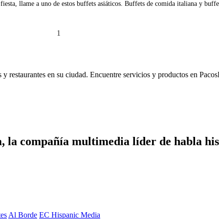
 fiesta, llame a uno de estos buffets asiáticos. Buffets de comida italiana y buf
1
2
3
4
»
os y restaurantes en su ciudad. Encuentre servicios y productos en Pacos
 la compañía multimedia líder de habla hisp
es
Al Borde
EC Hispanic Media