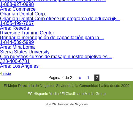
1-888-927-0998
Area:
Commerce
Ohanian Dental Corp.
Ohanian Dental Corp ofrece un programa de educaci�...
1-855-499-7667
Area:
Reseda
Riverside Training Center
Brindar la mejor opción de capacitación para la ...
1-844-539-5999
Area:
Mira Loma
Sierra States University
Con nuestros cursos de masaje nuestro objetivo es ...
323-400-6781
Area:
Los Angeles
Inicio
Página 2 de 2
«
1
2
El Mejor Directorio de Negocios Sirviendo a la Comunidad Latina desde 2009
EC Hispanic Media / El Clasificado Media Group
© 2026 Directorio de Negocios