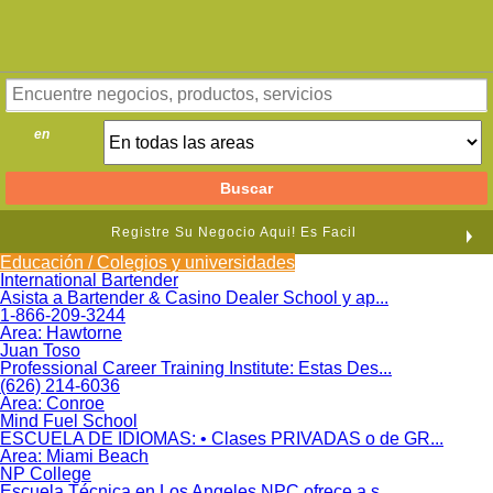
en
Registre Su Negocio Aqui! Es Facil
Educación / Colegios y universidades
International Bartender
Asista a Bartender & Casino Dealer School y ap...
1-866-209-3244
Area:
Hawtorne
Juan Toso
Professional Career Training Institute: Estas Des...
(626) 214-6036
Area:
Conroe
Mind Fuel School
ESCUELA DE IDIOMAS: • Clases PRIVADAS o de GR...
Area:
Miami Beach
NP College
Escuela Técnica en Los Angeles NPC ofrece a s...