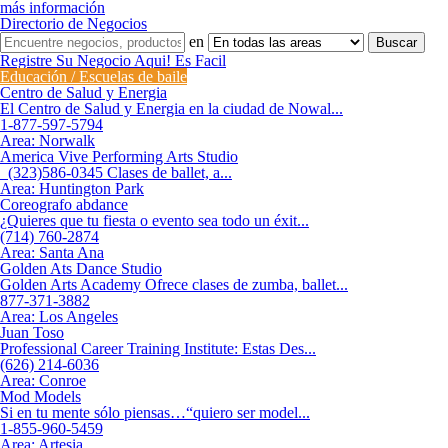
más información
Directorio de Negocios
en
Registre Su Negocio Aqui! Es Facil
Educación / Escuelas de baile
Centro de Salud y Energia
El Centro de Salud y Energia en la ciudad de Nowal...
1-877-597-5794
Area:
Norwalk
America Vive Performing Arts Studio
(323)586-0345 Clases de ballet, a...
Area:
Huntington Park
Coreografo abdance
¿Quieres que tu fiesta o evento sea todo un éxit...
(714) 760-2874
Area:
Santa Ana
Golden Ats Dance Studio
Golden Arts Academy Ofrece clases de zumba, ballet...
877-371-3882
Area:
Los Angeles
Juan Toso
Professional Career Training Institute: Estas Des...
(626) 214-6036
Area:
Conroe
Mod Models
Si en tu mente sólo piensas…“quiero ser model...
1-855-960-5459
Area:
Artesia