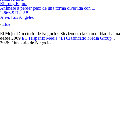
Ritmo y Figura
Anímese a perder peso de una forma divertida con ...
1-866-971-2239
Area:
Los Angeles
Inicio
El Mejor Directorio de Negocios Sirviendo a la Comunidad Latina
desde 2009
EC Hispanic Media / El Clasificado Media Group
©
2026 Directorio de Negocios