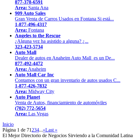
877-378-6591
Area:
Santa Ana
909 Auto Sales
Gran Venta de Carros Usados en Fontana Si está...
1-877-496-4317
Area:
Fontana
Angeles to the Rescue
¿Alguna vez ha asistido a alguna? ¿...
323-423-5734
Auto Mall
Dealer de autos en Anaheim Auto Mall es un De...
877-492-4472
Area:
Anaheim
Auto Mall Car Inc
Contamos con un gran inventario de autos usados C...
1-877-426-7832
Area:
Midway City
Auto Planet
Venta de Autos, financiamiento de automóviles
(702) 772-5654
Area:
Las Vegas
Inicio
Página 1 de 7
1
2
3
4
...
»
Last »
El Mejor Directorio de Negocios Sirviendo a la Comunidad Latina