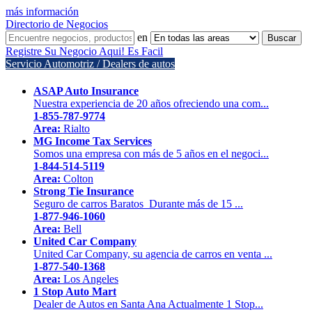
más información
Directorio de Negocios
en
Registre Su Negocio Aqui! Es Facil
Servicio Automotriz / Dealers de autos
ASAP Auto Insurance
Nuestra experiencia de 20 años ofreciendo una com...
1-855-787-9774
Area:
Rialto
MG Income Tax Services
Somos una empresa con más de 5 años en el negoci...
1-844-514-5119
Area:
Colton
Strong Tie Insurance
Seguro de carros Baratos Durante más de 15 ...
1-877-946-1060
Area:
Bell
United Car Company
United Car Company, su agencia de carros en venta ...
1-877-540-1368
Area:
Los Angeles
1 Stop Auto Mart
Dealer de Autos en Santa Ana Actualmente 1 Stop...