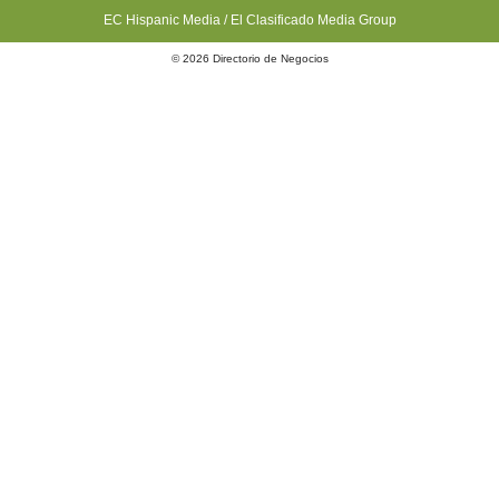
EC Hispanic Media / El Clasificado Media Group
© 2026 Directorio de Negocios