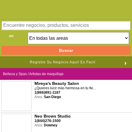
en
Registre Su Negocio Aqui! Es Facil
Belleza y Spas / Artistas de maquillaje
Mireya's Beauty Salon
¿Quieres lucir más hermosa en tu fie...
1(866)891-1187
Area:
San Diego
Neo Brows Studio
1(844)276-1500
Area:
Downey